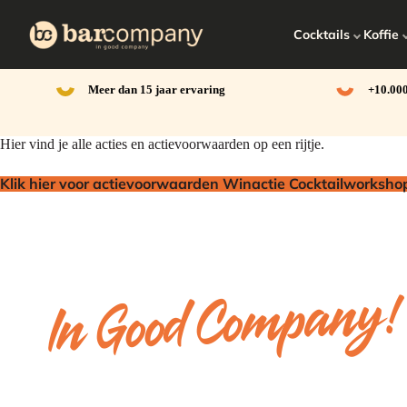
Ga
naar
Cocktails
Koffie
de
inhoud
Meer dan 15 jaar ervaring
+10.000
Hier vind je alle acties en actievoorwaarden op een rijtje.
Klik hier voor actievoorwaarden Winactie Cocktailworksho
In Good Company!