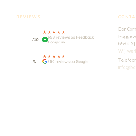
REVIEWS
CONTA
Bar Co
★★★★★
★★★★★
9.3
Roggew
693 reviews op Feedback
/10
Company
6534 AJ
Wij werk
4,9
★★★★★
★★★★★
Telefoo
/5
560 reviews op Google
info@ba