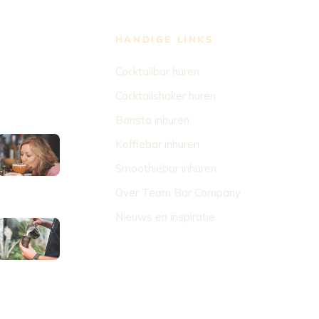
HANDIGE LINKS
Cocktailbar huren
Cocktailshaker huren
Barista inhuren
Koffiebar inhuren
Smoothiebar inhuren
Over Team Bar Company
Nieuws en inspiratie