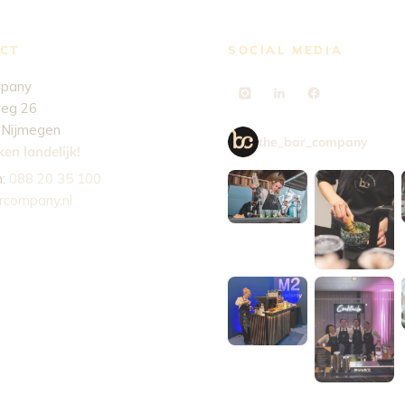
CT
SOCIAL MEDIA
mpany
eg 26
 Nijmegen
the_bar_company
en landelijk!
n:
088 20 35 100
rcompany.nl