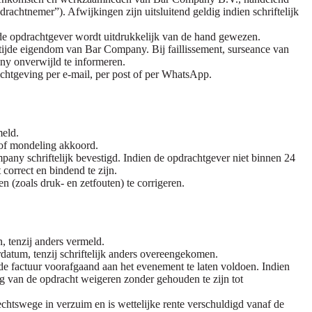
htnemer”). Afwijkingen zijn uitsluitend geldig indien schriftelijk
de opdrachtgever wordt uitdrukkelijk van de hand gewezen.
 tijde eigendom van Bar Company. Bij faillissement, surseance van
ny onverwijld te informeren.
ichtgeving per e-mail, per post of per WhatsApp.
meld.
 of mondeling akkoord.
ny schriftelijk bevestigd. Indien de opdrachtgever niet binnen 24
correct en bindend te zijn.
 (zoals druk- en zetfouten) te corrigeren.
n, tenzij anders vermeld.
datum, tenzij schriftelijk anders overeengekomen.
e factuur voorafgaand aan het evenement te laten voldoen. Indien
ng van de opdracht weigeren zonder gehouden te zijn tot
echtswege in verzuim en is wettelijke rente verschuldigd vanaf de