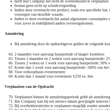
heeft Bar Company het recht de overeenkomst te verplaatsen
bestaat geen recht op schadevergoeding
Indien door overmacht een product, zoals een specifieke bar
verzorgen van dezelfde waarde.
Indien er door overmacht het aantal afgenomen consumpties ni
voor zover in redelijkheid anders overeengekomen.
Annulering
Bij annulering door de opdrachtgever gelden de volgende kos
2 maanden voor aanvang huurperiode of langer: kosteloos
Tussen 2 maanden en 2 weken voor aanvang huurperiode: 25%
Tussen 2 weken en 1 week voor aanvang huurperiode: 50% va
Korter dan 1 week voor aanvang huurperiode: 100% van het 
Voor verkoopbasis evenementen:
Korter dan 1 maand voor evenement: €250 ex. btw
Verplaatsen van de Opdracht
Verplaatsen binnen de annuleringsperiode geldt als annulering
Bar Company kan bij een nieuwe datum gewijzigde tarieven 
Bij overheidsrestricties is verplaatsen mogelijk zonder annule