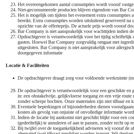
Het overeengekomen aantal consumpties wordt vooraf vastges
Niet-geconsumeerde producten blijven eigendom van Bar C
Het is mogelijk om tijdens het evenement extra consumpties 
bereikt. Extra consumpties worden uitsluitend geserveerd na u
opzichte van de offerteprijs. De actuele prijs wordt vooraf d
Bar Company is niet aansprakelijk voor wachttijden indien de c
Opdrachtgever is verantwoordelijk voor het tijdig schriftelij
gasten. Hoewel Bar Company zorgvuldig omgaat met ingrediën
uitgesloten. Bar Company is niet aansprakelijk voor allergische 
doorgegeven informatie
Locatie & Faciliteiten
De opdrachtgever draagt zorg voor voldoende werkruimte (mi
De opdrachtgever is verantwoordelijk voor een geschikte en 
in: een obstakelvrije, gelijkvloerse toegang en een vrije ro
zonder scherpe bochten. Onze materialen zijn niet tilbaar en k
Eventuele beperkingen of bijzonderheden dienen voorafgaand a
kosten als gevolg van onjuiste of onvolledige informatie wor
Indien de locatie bij aankomst niet geschikt blijkt voor een
(gedeeltelijk) te annuleren of aan te passen, zonder recht op res
Bij twijfel over de toegankelijkheid adviseren wij vooraf de a
alternatief (wel tilbaar) meubilair worden ingezet. Wij denke