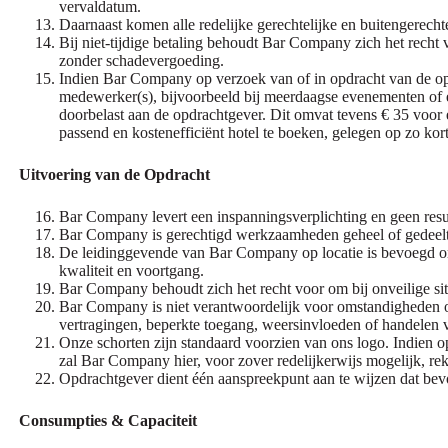
vervaldatum.
Daarnaast komen alle redelijke gerechtelijke en buitengerecht
Bij niet-tijdige betaling behoudt Bar Company zich het recht 
zonder schadevergoeding.
Indien Bar Company op verzoek van of in opdracht van de op
medewerker(s), bijvoorbeeld bij meerdaagse evenementen of 
doorbelast aan de opdrachtgever. Dit omvat tevens € 35 voor
passend en kostenefficiënt hotel te boeken, gelegen op zo kor
Uitvoering van de Opdracht
Bar Company levert een inspanningsverplichting en geen resul
Bar Company is gerechtigd werkzaamheden geheel of gedeeltel
De leidinggevende van Bar Company op locatie is bevoegd om 
kwaliteit en voortgang.
Bar Company behoudt zich het recht voor om bij onveilige situ
Bar Company is niet verantwoordelijk voor omstandigheden op
vertragingen, beperkte toegang, weersinvloeden of handelen 
Onze schorten zijn standaard voorzien van ons logo. Indien o
zal Bar Company hier, voor zover redelijkerwijs mogelijk, r
Opdrachtgever dient één aanspreekpunt aan te wijzen dat bev
Consumpties & Capaciteit