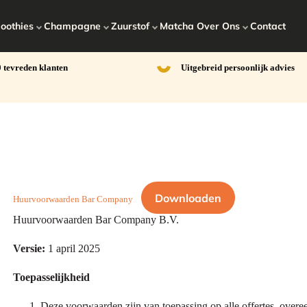
oothies
Champagne
Zuurstof
Matcha
Over Ons
Contact
 tevreden klanten
Uitgebreid persoonlijk advies
Downloaden
Huurvoorwaarden Bar Company
Huurvoorwaarden Bar Company B.V.
Versie:
1 april 2025
Toepasselijkheid
Deze voorwaarden zijn van toepassing op alle offertes, ov