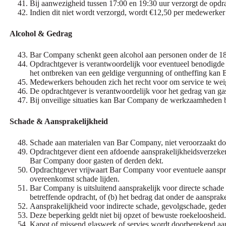
Bij aanwezigheid tussen 17:00 en 19:30 uur verzorgt de opdra
Indien dit niet wordt verzorgd, wordt €12,50 per medewerker 
Alcohol & Gedrag
Bar Company schenkt geen alcohol aan personen onder de 18 
Opdrachtgever is verantwoordelijk voor eventueel benodigde 
het ontbreken van een geldige vergunning of ontheffing kan 
Medewerkers behouden zich het recht voor om service te weig
De opdrachtgever is verantwoordelijk voor het gedrag van ga
Bij onveilige situaties kan Bar Company de werkzaamheden be
Schade & Aansprakelijkheid
Schade aan materialen van Bar Company, niet veroorzaakt doo
Opdrachtgever dient een afdoende aansprakelijkheidsverzeker
Bar Company door gasten of derden dekt.
Opdrachtgever vrijwaart Bar Company voor eventuele aanspra
overeenkomst schade lijden.
Bar Company is uitsluitend aansprakelijk voor directe schade 
betreffende opdracht, of (b) het bedrag dat onder de aanspr
Aansprakelijkheid voor indirecte schade, gevolgschade, gederf
Deze beperking geldt niet bij opzet of bewuste roekeloosheid.
Kapot of missend glaswerk of servies wordt doorberekend aa