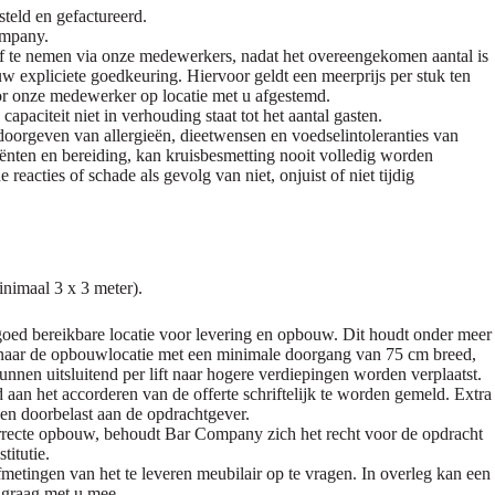
teld en gefactureerd.
ompany.
af te nemen via onze medewerkers, nadat het overeengekomen aantal is
w expliciete goedkeuring. Hiervoor geldt een meerprijs per stuk ten
oor onze medewerker op locatie met u afgestemd.
apaciteit niet in verhouding staat tot het aantal gasten.
k doorgeven van allergieën, dieetwensen en voedselintoleranties van
ten en bereiding, kan kruisbesmetting nooit volledig worden
reacties of schade als gevolg van niet, onjuist of niet tijdig
nimaal 3 x 3 meter).
goed bereikbare locatie voor levering en opbouw. Dit houdt onder meer
ute naar de opbouwlocatie met een minimale doorgang van 75 cm breed,
unnen uitsluitend per lift naar hogere verdiepingen worden verplaatst.
an het accorderen van de offerte schriftelijk te worden gemeld. Extra
den doorbelast aan de opdrachtgever.
 correcte opbouw, behoudt Bar Company zich het recht voor de opdracht
titutie.
fmetingen van het te leveren meubilair op te vragen. In overleg kan een
n graag met u mee.