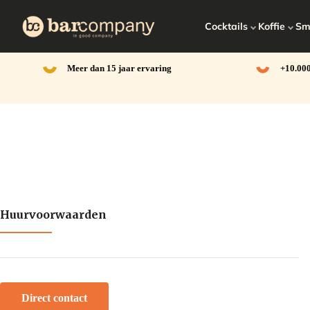
Ga
naar
Cocktails
Koffie
Sm
de
inhoud
Meer dan 15 jaar ervaring
+10.000
Huurvoorwaarden
Direct contact