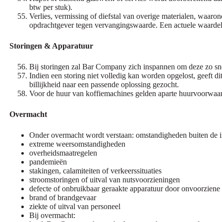
btw per stuk).
Verlies, vermissing of diefstal van overige materialen, waar
opdrachtgever tegen vervangingswaarde. Een actuele waardeli
Storingen & Apparatuur
Bij storingen zal Bar Company zich inspannen om deze zo snel 
Indien een storing niet volledig kan worden opgelost, geeft dit
billijkheid naar een passende oplossing gezocht.
Voor de huur van koffiemachines gelden aparte huurvoorwaar
Overmacht
Onder overmacht wordt verstaan: omstandigheden buiten de 
extreme weersomstandigheden
overheidsmaatregelen
pandemieën
stakingen, calamiteiten of verkeerssituaties
stroomstoringen of uitval van nutsvoorzieningen
defecte of onbruikbaar geraakte apparatuur door onvoorzien
brand of brandgevaar
ziekte of uitval van personeel
Bij overmacht: