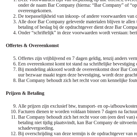
onder de naam Bar Company (hierna: “Bar Company” of “opdrac
overeengekomen.
De toepasselijkheid van inkoop- of andere voorwaarden van 
Alle door Bar Company geleverde materialen blijven te allen
betaling of beslag bij de opdrachtgever dient deze Bar Compa
Onder “schriftelijk” in deze voorwaarden wordt verstaan: ber
Offertes & Overeenkomst
Offertes zijn vrijblijvend en 7 dagen geldig, tenzij anders ver
Een overeenkomst komt tot stand na schriftelijke bevestiging
Bij mondeling akkoord wordt de overeenkomst door Bar Compa
uur bezwaar maakt tegen deze bevestiging, wordt deze geacht 
Bar Company behoudt zich het recht voor om kennelijke fouten
Prijzen & Betaling
Alle prijzen zijn exclusief btw, transport- en op-/afbouwkoste
Facturen dienen te worden voldaan binnen 7 dagen na factuur
Bar Company behoudt zich het recht voor om (een deel van) d
betaling niet tijdig plaatsvindt, kan Bar Company de uitvoeri
schadevergoeding.
Bij overschrijding van deze termijn is de opdrachtgever van r