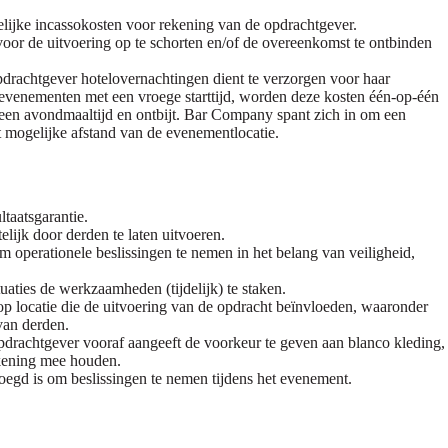
elijke incassokosten voor rekening van de opdrachtgever.
voor de uitvoering op te schorten en/of de overeenkomst te ontbinden
drachtgever hotelovernachtingen dient te verzorgen voor haar
evenementen met een vroege starttijd, worden deze kosten één-op-één
 een avondmaaltijd en ontbijt. Bar Company spant zich in om een
t mogelijke afstand van de evenementlocatie.
taatsgarantie.
ijk door derden te laten uitvoeren.
operationele beslissingen te nemen in het belang van veiligheid,
aties de werkzaamheden (tijdelijk) te staken.
 locatie die de uitvoering van de opdracht beïnvloeden, waaronder
van derden.
pdrachtgever vooraf aangeeft de voorkeur te geven aan blanco kleding,
ekening mee houden.
oegd is om beslissingen te nemen tijdens het evenement.