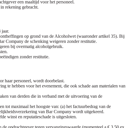
chtgever een maaltijd voor het personeel.
in rekening gebracht.
jaar.
ontheffingen op grond van de Alcoholwet (waaronder artikel 35). Bij
Bar Company de schenking weigeren zonder restitutie.
eren bij overmatig alcoholgebruik.
sten.
ëindigen zonder restitutie.
r haar personeel, wordt doorbelast.
ing te hebben voor het evenement, die ook schade aan materialen van
ken van derden die in verband met de uitvoering van de
en tot maximaal het hoogste van: (a) het factuurbedrag van de
akelijkheidsverzekering van Bar Company wordt uitgekeerd.
de winst en reputatieschade is uitgesloten.
n de opdrachtgever tegen vervangingswaarde (momenteel a € 3,50 ex