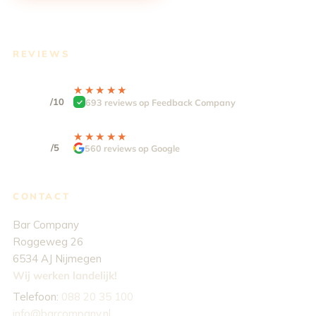
REVIEWS
9.3
★★★★★
★★★★★
/10
693 reviews op Feedback Company
4,9
★★★★★
★★★★★
/5
560 reviews op Google
CONTACT
Bar Company
Roggeweg 26
6534 AJ Nijmegen
Wij werken landelijk!
Telefoon:
088 20 35 100
info@barcompany.nl