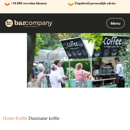
Ga
+10.000 tevreden klanten
Uitgebreid persoonlijk advies
naar
de
inhoud
Menu
Home
Koffie
Duurzame koffie