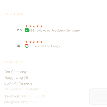
REVIEWS
9.3
★★★★★
★★★★★
/10
693 reviews op Feedback Company
4,9
★★★★★
★★★★★
/5
560 reviews op Google
CONTACT
Bar Company
Roggeweg 26
6534 AJ Nijmegen
Wij werken landelijk!
Telefoon:
088 20 35 100
info@barcompany.nl