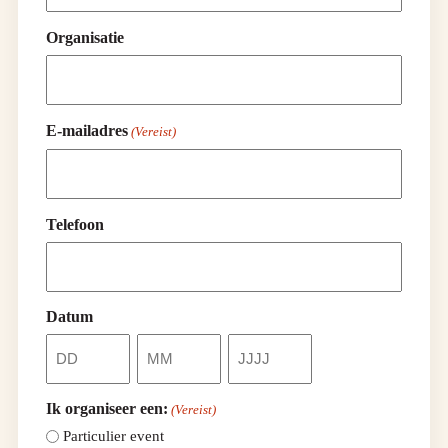
Organisatie
E-mailadres
(Vereist)
Telefoon
Datum
D
M
J
a
a
a
g
a
a
Ik organiseer een:
(Vereist)
n
r
Particulier event
d