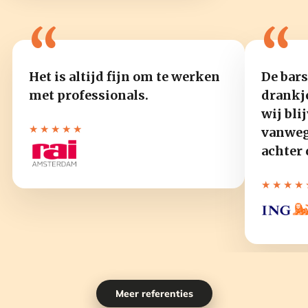
“
“
Het is altijd fijn om te werken
De bars
met professionals.
drankje
wij bli
★★★★★
vanweg
achter 
Nieu
wjaar
★★★★
sborr
el
Een
orga
mock
niser
tail
en:
work
inspi
shop
ratie
op
Meer referenties
en