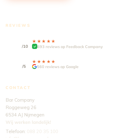
REVIEWS
9.3
★★★★★
★★★★★
/10
693 reviews op Feedback Company
4,9
★★★★★
★★★★★
/5
560 reviews op Google
CONTACT
Bar Company
Roggeweg 26
6534 AJ Nijmegen
Wij werken landelijk!
Telefoon:
088 20 35 100