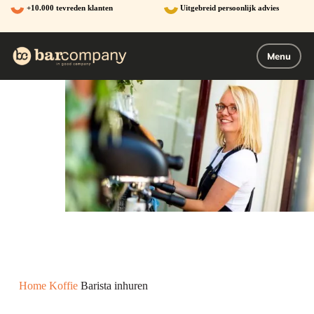
Ga
+10.000 tevreden klanten
Uitgebreid persoonlijk advies
naar
de
inhoud
Menu
Home
Koffie
Barista inhuren