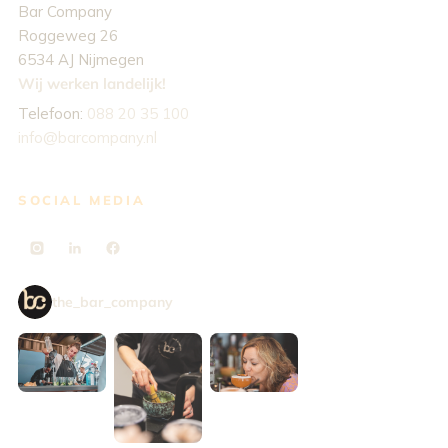
Bar Company
Roggeweg 26
6534 AJ Nijmegen
Wij werken landelijk!
Telefoon:
088 20 35 100
info@barcompany.nl
SOCIAL MEDIA
the_bar_company