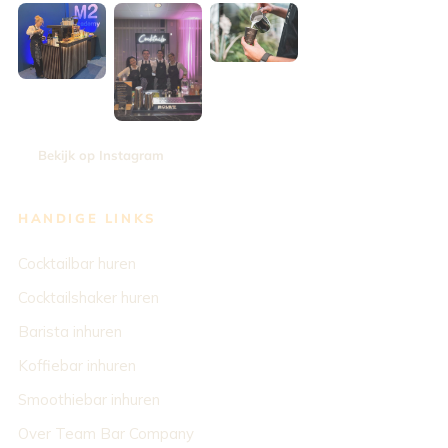
Bekijk op Instagram
HANDIGE LINKS
Cocktailbar huren
Cocktailshaker huren
Barista inhuren
Koffiebar inhuren
Smoothiebar inhuren
Over Team Bar Company