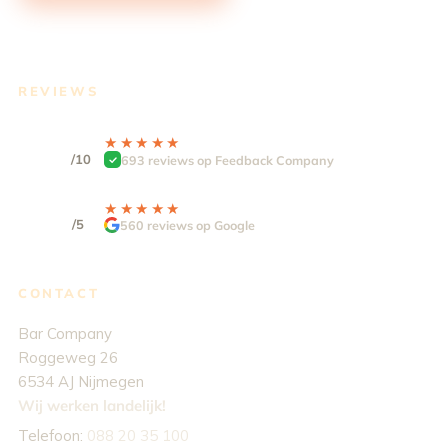
REVIEWS
9.3
★★★★★
★★★★★
/10
693 reviews op Feedback Company
4,9
★★★★★
★★★★★
/5
560 reviews op Google
CONTACT
Bar Company
Roggeweg 26
6534 AJ Nijmegen
Wij werken landelijk!
Telefoon:
088 20 35 100