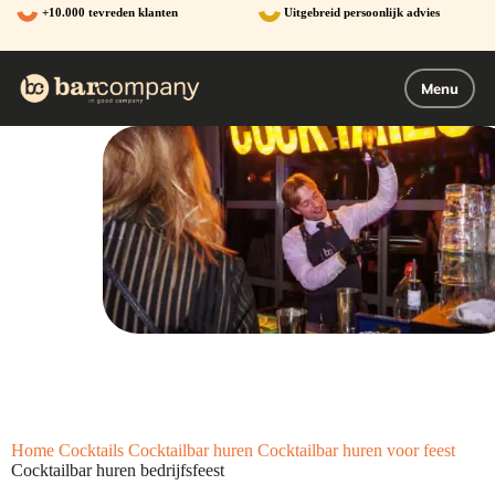
Ga
+10.000 tevreden klanten
Uitgebreid persoonlijk advies
naar
de
inhoud
Menu
Home
Cocktails
Cocktailbar huren
Cocktailbar huren voor feest
Cocktailbar huren bedrijfsfeest