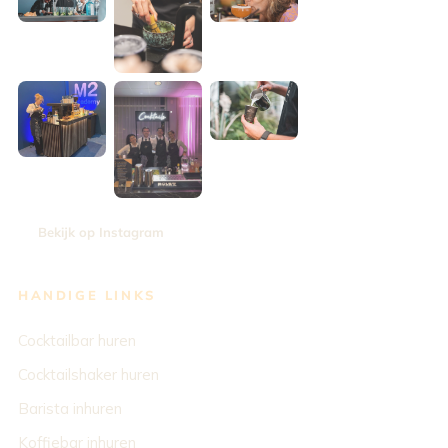
Bekijk op Instagram
HANDIGE LINKS
Cocktailbar huren
Cocktailshaker huren
Barista inhuren
Koffiebar inhuren