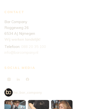
CONTACT
Bar Company
Roggeweg 26
6534 AJ Nijmegen
Wij werken landelijk!
Telefoon:
088 20 35 100
info@barcompany.nl
SOCIAL MEDIA
the_bar_company