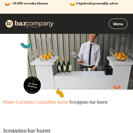
Ga
+10.000 tevreden klanten
Uitgebreid persoonlijk advies
naar
de
inhoud
Menu
Home
Cocktails
Cocktailbar huren
Scroppino bar huren
Scroppino bar huren