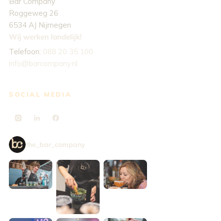
Bar Company
Roggeweg 26
6534 AJ Nijmegen
Wij werken landelijk!
Telefoon:
088 20 35 100
info@barcompany.nl
SOCIAL MEDIA
the_bar_company