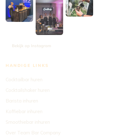
Bekijk op Instagram
HANDIGE LINKS
Cocktailbar huren
Cocktailshaker huren
Barista inhuren
Koffiebar inhuren
Smoothiebar inhuren
Over Team Bar Company