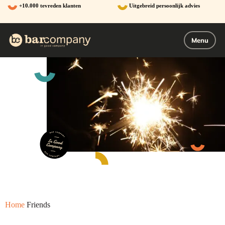
Ga
+10.000 tevreden klanten
Uitgebreid persoonlijk advies
naar
de
inhoud
Menu
Home
Friends