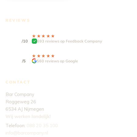
REVIEWS
9.3
★★★★★
★★★★★
/10
693 reviews op Feedback Company
4,9
★★★★★
★★★★★
/5
560 reviews op Google
CONTACT
Bar Company
Roggeweg 26
6534 AJ Nijmegen
Wij werken landelijk!
Telefoon:
088 20 35 100
info@barcompany.nl