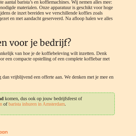
ste aantal barista’s en koffiemachines. Wij nemen alles mee:
enodigde materialen. Onze apparatuur is geschikt voor hoge
ens de inzet bereiden we verschillende koffies zoals
 gezet en met aandacht geserveerd. Na afloop halen we alles
n voor je bedrijf?
ankelijk van hoe je de koffiebeleving wilt inzetten. Denk
voor een compacte opstelling of een complete koffiebar met
g dan vrijblijvend een offerte aan. We denken met je mee en
nd
komen, dus ook op jouw bedrijfsfeest of
am
of
barista inhuren in Amsterdam
.
 aan