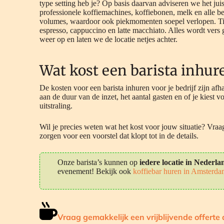
type setting heb je? Op basis daarvan adviseren we het jui
professionele koffiemachines, koffiebonen, melk en alle b
volumes, waardoor ook piekmomenten soepel verlopen. Tijd
espresso, cappuccino en latte macchiato. Alles wordt vers
weer op en laten we de locatie netjes achter.
Wat kost een barista inhure
De kosten voor een barista inhuren voor je bedrijf zijn afh
aan de duur van de inzet, het aantal gasten en of je kiest 
uitstraling.
Wil je precies weten wat het kost voor jouw situatie? Vraa
zorgen voor een voorstel dat klopt tot in de details.
Onze barista’s kunnen op
iedere locatie in Nederla
evenement! Bekijk ook
koffiebar huren in Amsterd
Vraag gemakkelijk een vrijblijvende offerte