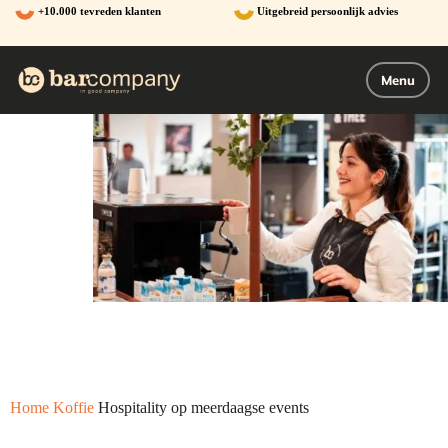
Ga
+10.000 tevreden klanten
Uitgebreid persoonlijk advies
naar
de
inhoud
Menu
Home
Koffie
Hospitality op meerdaagse events