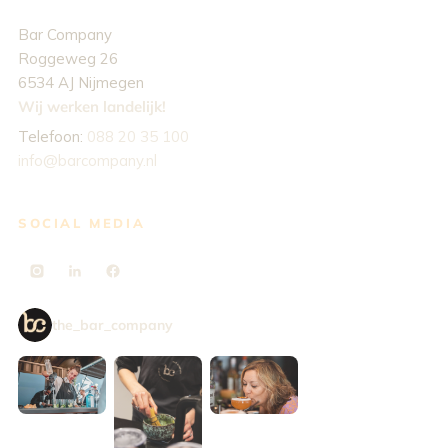
Bar Company
Roggeweg 26
6534 AJ Nijmegen
Wij werken landelijk!
Telefoon:
088 20 35 100
info@barcompany.nl
SOCIAL MEDIA
the_bar_company