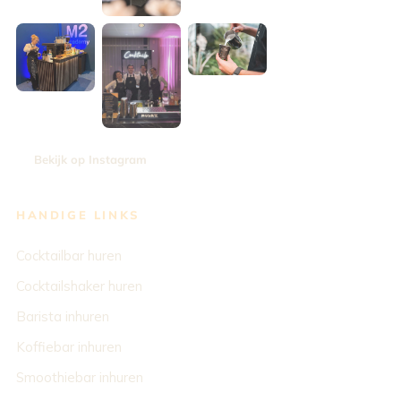
Bekijk op Instagram
HANDIGE LINKS
Cocktailbar huren
Cocktailshaker huren
Barista inhuren
Koffiebar inhuren
Smoothiebar inhuren