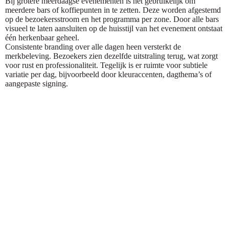
Bij grotere meerdaagse evenementen is het gebruikelijk om
meerdere bars of koffiepunten in te zetten. Deze worden afgestemd
op de bezoekersstroom en het programma per zone. Door alle bars
visueel te laten aansluiten op de huisstijl van het evenement ontstaat
één herkenbaar geheel.
Consistente branding over alle dagen heen versterkt de
merkbeleving. Bezoekers zien dezelfde uitstraling terug, wat zorgt
voor rust en professionaliteit. Tegelijk is er ruimte voor subtiele
variatie per dag, bijvoorbeeld door kleuraccenten, dagthema’s of
aangepaste signing.