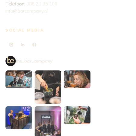
Telefoon:
088 20 35 100
info@barcompany.nl
SOCIAL MEDIA
the_bar_company