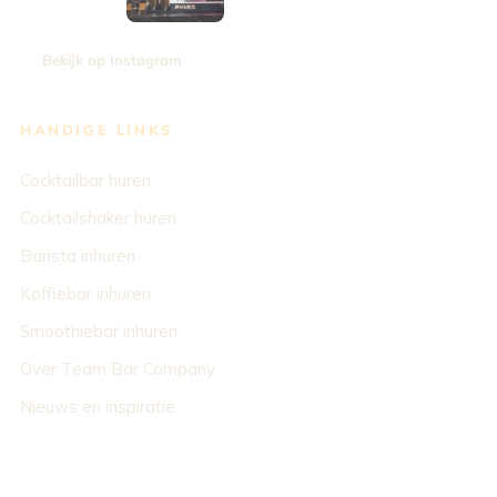
Bekijk op Instagram
HANDIGE LINKS
Cocktailbar huren
Cocktailshaker huren
Barista inhuren
Koffiebar inhuren
Smoothiebar inhuren
Over Team Bar Company
Nieuws en inspiratie