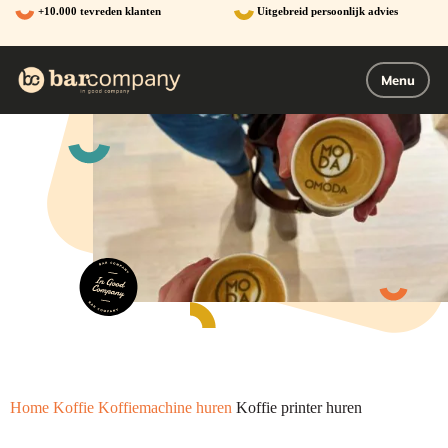
Ga
+10.000 tevreden klanten
Uitgebreid persoonlijk advies
naar
de
inhoud
Menu
Home
Koffie
Koffiemachine huren
Koffie printer huren