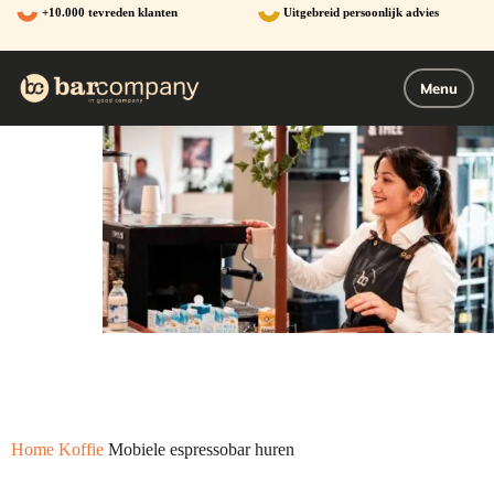
Ga
+10.000 tevreden klanten
Uitgebreid persoonlijk advies
naar
de
inhoud
Menu
Home
Koffie
Mobiele espressobar huren