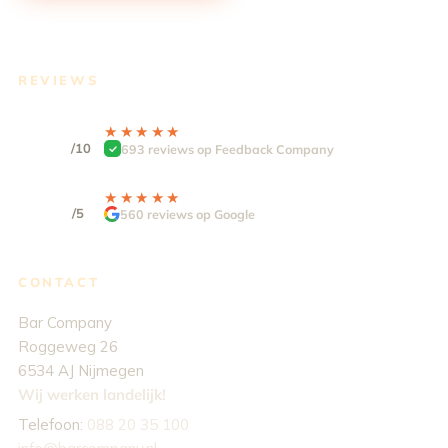
REVIEWS
9.3
★★★★★
★★★★★
/10
693 reviews op Feedback Company
4,9
★★★★★
★★★★★
/5
560 reviews op Google
CONTACT
Bar Company
Roggeweg 26
6534 AJ Nijmegen
Wij werken landelijk!
Telefoon:
088 20 35 100