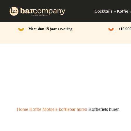
Ga
naar
Cocktails
Koffie
de
inhoud
Meer dan 15 jaar ervaring
+10.000
Home
Koffie
Mobiele koffiebar huren
Koffiefiets huren