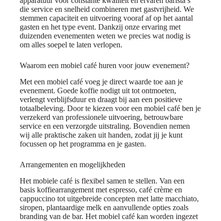
apparatuur voor constante kwaliteit en ervaren barista’s
die service en snelheid combineren met gastvrijheid. We
stemmen capaciteit en uitvoering vooraf af op het aantal
gasten en het type event. Dankzij onze ervaring met
duizenden evenementen weten we precies wat nodig is
om alles soepel te laten verlopen.
Waarom een mobiel café huren voor jouw evenement?
Met een mobiel café voeg je direct waarde toe aan je
evenement. Goede koffie nodigt uit tot ontmoeten,
verlengt verblijfsduur en draagt bij aan een positieve
totaalbeleving. Door te kiezen voor een mobiel café ben je
verzekerd van professionele uitvoering, betrouwbare
service en een verzorgde uitstraling. Bovendien nemen
wij alle praktische zaken uit handen, zodat jij je kunt
focussen op het programma en je gasten.
Arrangementen en mogelijkheden
Het mobiele café is flexibel samen te stellen. Van een
basis koffiearrangement met espresso, café crème en
cappuccino tot uitgebreide concepten met latte macchiato,
siropen, plantaardige melk en aanvullende opties zoals
branding van de bar. Het mobiel café kan worden ingezet