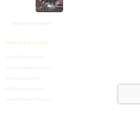
Bekijk op Instagram
HANDIGE LINKS
Cocktailbar huren
Cocktailshaker huren
Barista inhuren
Koffiebar inhuren
Smoothiebar inhuren
Over Team Bar Company
Nieuws en inspiratie