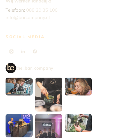
Wij werken landelijk!
Telefoon:
088 20 35 100
info@barcompany.nl
SOCIAL MEDIA
the_bar_company