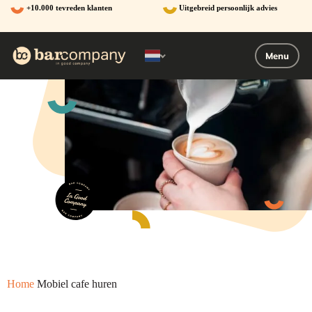
Ga
+10.000 tevreden klanten
Uitgebreid persoonlijk advies
naar
de
inhoud
Menu
Home
Mobiel cafe huren