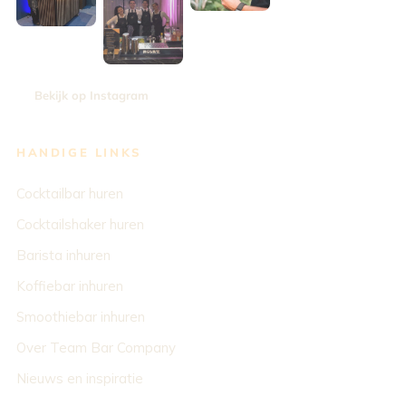
Bekijk op Instagram
HANDIGE LINKS
Cocktailbar huren
Cocktailshaker huren
Barista inhuren
Koffiebar inhuren
Smoothiebar inhuren
Over Team Bar Company
Nieuws en inspiratie