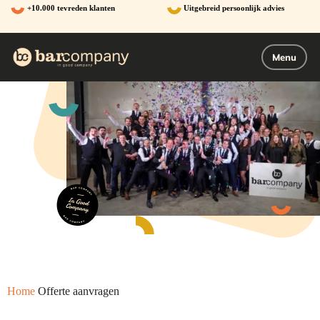
Ga
+10.000 tevreden klanten
Uitgebreid persoonlijk advies
naar
de
inhoud
Menu
Home
Offerte aanvragen