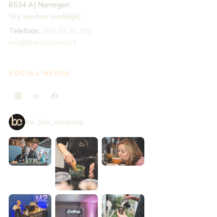
6534 AJ Nijmegen
Wij werken landelijk!
Telefoon:
088 20 35 100
info@barcompany.nl
SOCIAL MEDIA
the_bar_company