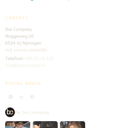
CONTACT
Bar Company
Roggeweg 26
6534 AJ Nijmegen
Wij werken landelijk!
Telefoon:
088 20 35 100
info@barcompany.nl
SOCIAL MEDIA
the_bar_company