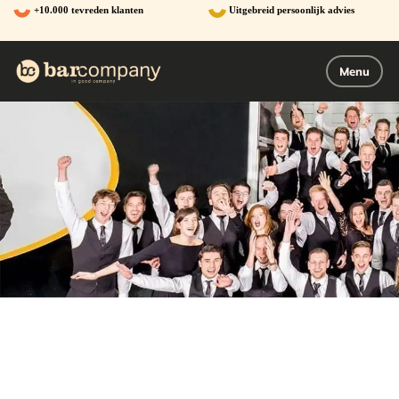
Ga
+10.000 tevreden klanten
Uitgebreid persoonlijk advies
naar
de
inhoud
Menu