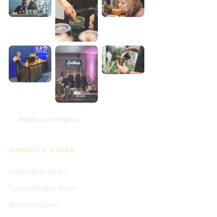
Bekijk op Instagram
HANDIGE LINKS
Cocktailbar huren
Cocktailshaker huren
Barista inhuren