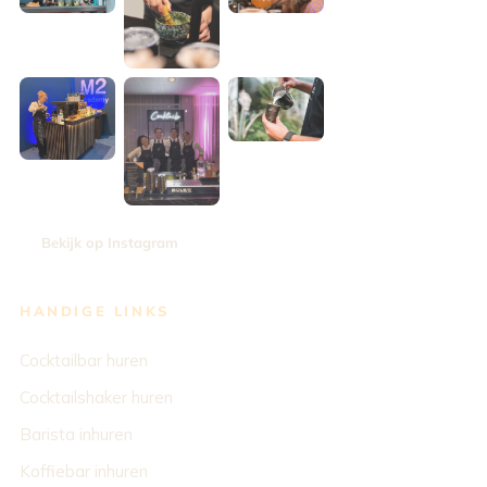
Bekijk op Instagram
HANDIGE LINKS
Cocktailbar huren
Cocktailshaker huren
Barista inhuren
Koffiebar inhuren