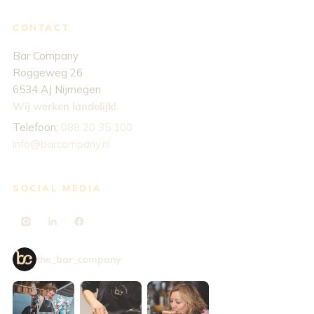
CONTACT
Bar Company
Roggeweg 26
6534 AJ Nijmegen
Wij werken landelijk!
Telefoon:
088 20 35 100
info@barcompany.nl
SOCIAL MEDIA
the_bar_company