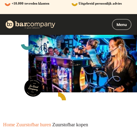
Ga
+10.000 tevreden klanten
Uitgebreid persoonlijk advies
naar
de
inhoud
Menu
Home
Zuurstofbar huren
Zuurstofbar kopen