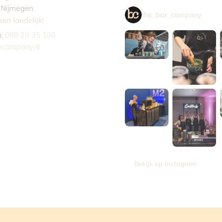
 Nijmegen
the_bar_company
en landelijk!
n:
088 20 35 100
rcompany.nl
Bekijk op Instagram