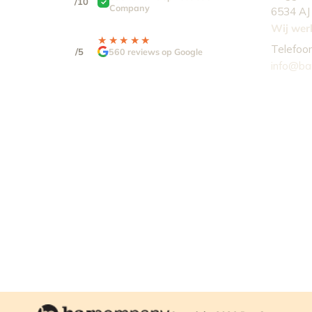
/10
Company
6534 AJ
Wij werk
4,9
★★★★★
★★★★★
Telefoo
/5
560 reviews op Google
info@ba