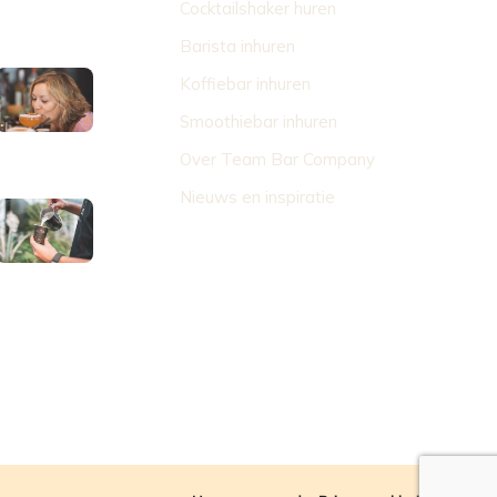
Cocktailshaker huren
Barista inhuren
Koffiebar inhuren
Smoothiebar inhuren
Over Team Bar Company
Nieuws en inspiratie