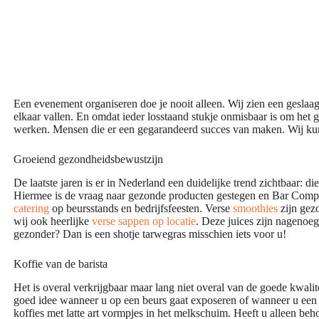
Een evenement organiseren doe je nooit alleen. Wij zien een geslaa
elkaar vallen. En omdat ieder losstaand stukje onmisbaar is om het g
werken. Mensen die er een gegarandeerd succes van maken. Wij ku
Groeiend gezondheidsbewustzijn
De laatste jaren is er in Nederland een duidelijke trend zichtbaar:
Hiermee is de vraag naar gezonde producten gestegen en Bar Compan
catering
op beursstands en bedrijfsfeesten. Verse
smoothies
zijn gez
wij ook heerlijke
verse sappen op locatie
. Deze juices zijn nagenoeg
gezonder? Dan is een shotje tarwegras misschien iets voor u!
Koffie van de barista
Het is overal verkrijgbaar maar lang niet overal van de goede kwalit
goed idee wanneer u op een beurs gaat exposeren of wanneer u een za
koffies met latte art vormpjes in het melkschuim. Heeft u alleen b