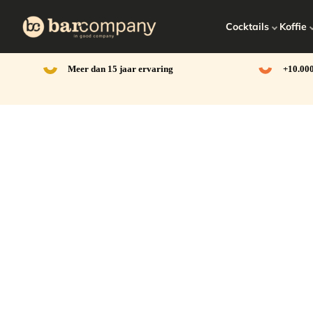
Ga
naar
Cocktails
Koffie
de
inhoud
Meer dan 15 jaar ervaring
+10.000