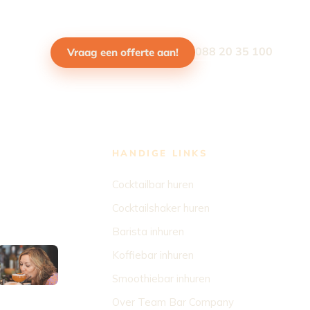
088 20 35 100
Vraag een offerte aan!
HANDIGE LINKS
Cocktailbar huren
Cocktailshaker huren
Barista inhuren
Koffiebar inhuren
Smoothiebar inhuren
Over Team Bar Company