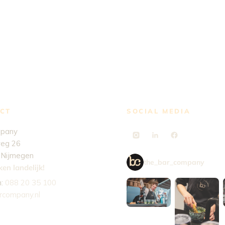
CT
SOCIAL MEDIA
mpany
eg 26
 Nijmegen
the_bar_company
en landelijk!
n:
088 20 35 100
rcompany.nl