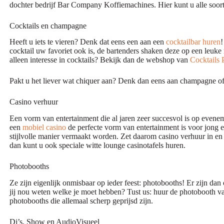
dochter bedrijf Bar Company Koffiemachines. Hier kunt u alle soo
Cocktails en champagne
Heeft u iets te vieren? Denk dat eens een aan een
cocktailbar huren
!
cocktail uw favoriet ook is, de bartenders shaken deze op een leuke
alleen interesse in cocktails? Bekijk dan de webshop van
Cocktails 
Pakt u het liever wat chiquer aan? Denk dan eens aan champagne of 
Casino verhuur
Een vorm van entertainment die al jaren zeer succesvol is op even
een
mobiel casino
de perfecte vorm van entertainment is voor jong 
stijlvolle manier vermaakt worden. Zet daarom casino verhuur in en
dan kunt u ook speciale witte lounge casinotafels huren.
Photobooths
Ze zijn eigenlijk onmisbaar op ieder feest: photobooths! Er zijn d
jij nou weten welke je moet hebben? Tust us: huur de photobooth va
photobooths die allemaal scherp geprijsd zijn.
Dj’s, Show en AudioVisueel