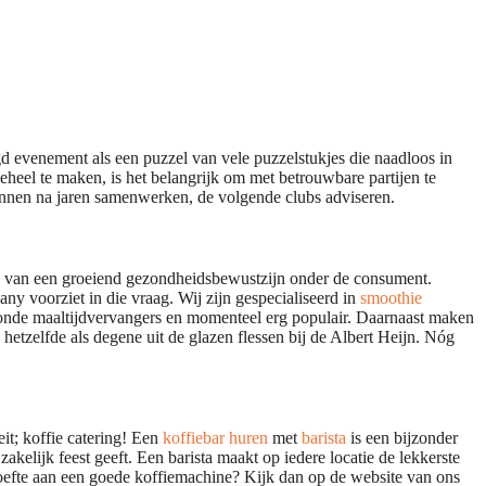
gd evenement als een puzzel van vele puzzelstukjes die naadloos in
eheel te maken, is het belangrijk om met betrouwbare partijen te
nnen na jaren samenwerken, de volgende clubs adviseren.
 die van een groeiend gezondheidsbewustzijn onder de consument.
y voorziet in die vraag. Wij zijn gespecialiseerd in
smoothie
onde maaltijdvervangers en momenteel erg populair. Daarnaast maken
 hetzelfde als degene uit de glazen flessen bij de Albert Heijn. Nóg
eit; koffie catering! Een
koffiebar huren
met
barista
is een bijzonder
kelijk feest geeft. Een barista maakt op iedere locatie de lekkerste
ehoefte aan een goede koffiemachine? Kijk dan op de website van ons