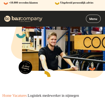
Ga
+10.000 tevreden klanten
Uitgebreid persoonlijk advies
naar
de
inhoud
Menu
Home
Vacatures
Logistiek medewerker in nijmegen