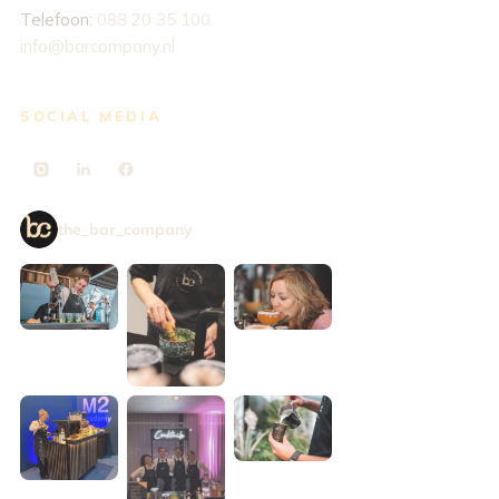
Telefoon:
088 20 35 100
info@barcompany.nl
SOCIAL MEDIA
the_bar_company