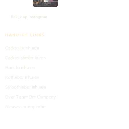
Bekijk op Instagram
HANDIGE LINKS
Cocktailbar huren
Cocktailshaker huren
Barista inhuren
Koffiebar inhuren
Smoothiebar inhuren
Over Team Bar Company
Nieuws en inspiratie