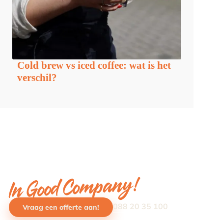
Cold brew vs iced coffee: wat is het
verschil?
In Good Company!
088 20 35 100
Vraag een offerte aan!