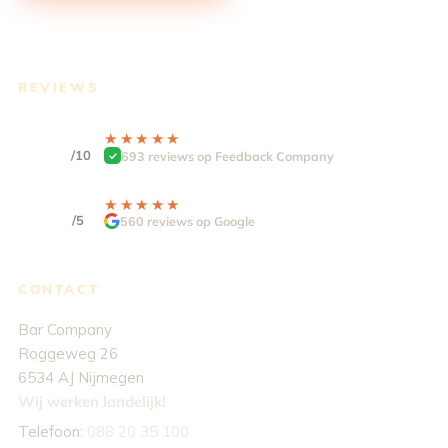
REVIEWS
9.3
★★★★★
★★★★★
/10
693 reviews op Feedback Company
4,9
★★★★★
★★★★★
/5
560 reviews op Google
CONTACT
Bar Company
Roggeweg 26
6534 AJ Nijmegen
Wij werken landelijk!
Telefoon:
088 20 35 100