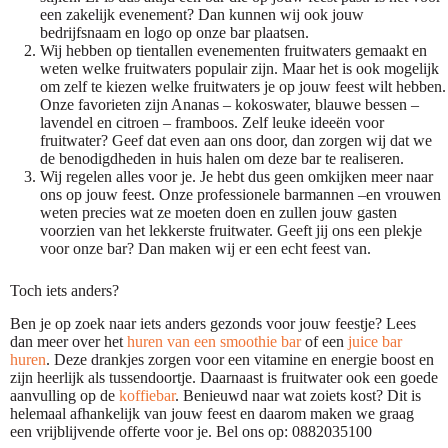
een zakelijk evenement? Dan kunnen wij ook jouw
bedrijfsnaam en logo op onze bar plaatsen.
Wij hebben op tientallen evenementen fruitwaters gemaakt en
weten welke fruitwaters populair zijn. Maar het is ook mogelijk
om zelf te kiezen welke fruitwaters je op jouw feest wilt hebben.
Onze favorieten zijn Ananas – kokoswater, blauwe bessen –
lavendel en citroen – framboos. Zelf leuke ideeën voor
fruitwater? Geef dat even aan ons door, dan zorgen wij dat we
de benodigdheden in huis halen om deze bar te realiseren.
Wij regelen alles voor je. Je hebt dus geen omkijken meer naar
ons op jouw feest. Onze professionele barmannen –en vrouwen
weten precies wat ze moeten doen en zullen jouw gasten
voorzien van het lekkerste fruitwater. Geeft jij ons een plekje
voor onze bar? Dan maken wij er een echt feest van.
Toch iets anders?
Ben je op zoek naar iets anders gezonds voor jouw feestje? Lees
dan meer over het
huren van een smoothie bar
of een
juice bar
huren
. Deze drankjes zorgen voor een vitamine en energie boost en
zijn heerlijk als tussendoortje. Daarnaast is fruitwater ook een goede
aanvulling op de
koffiebar
. Benieuwd naar wat zoiets kost? Dit is
helemaal afhankelijk van jouw feest en daarom maken we graag
een vrijblijvende offerte voor je. Bel ons op: 0882035100