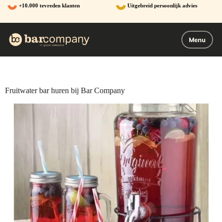
Ga
+10.000 tevreden klanten
Uitgebreid persoonlijk advies
naar
de
inhoud
Menu
Fruitwater bar huren bij Bar Company