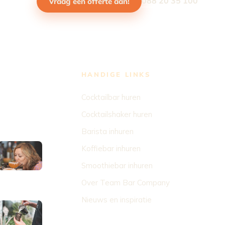
088 20 35 100
Vraag een offerte aan!
HANDIGE LINKS
Cocktailbar huren
Cocktailshaker huren
Barista inhuren
Koffiebar inhuren
Smoothiebar inhuren
Over Team Bar Company
Nieuws en inspiratie