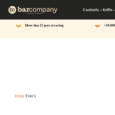
Ga
naar
Cocktails
Koffie
de
inhoud
Meer dan 15 jaar ervaring
+10.000
Home
Foto’s