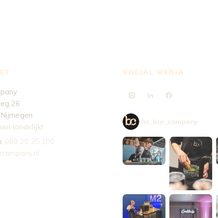
CT
SOCIAL MEDIA
mpany
eg 26
 Nijmegen
the_bar_company
en landelijk!
n:
088 20 35 100
rcompany.nl