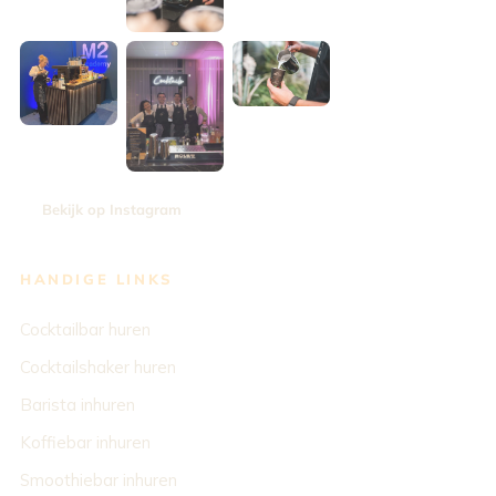
Bekijk op Instagram
HANDIGE LINKS
Cocktailbar huren
Cocktailshaker huren
Barista inhuren
Koffiebar inhuren
Smoothiebar inhuren