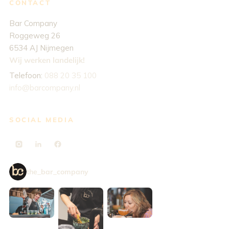
CONTACT
Bar Company
Roggeweg 26
6534 AJ Nijmegen
Wij werken landelijk!
Telefoon:
088 20 35 100
info@barcompany.nl
SOCIAL MEDIA
the_bar_company