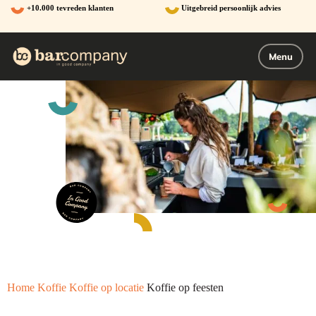
Ga
+10.000 tevreden klanten
Uitgebreid persoonlijk advies
naar
de
inhoud
Menu
Home
Koffie
Koffie op locatie
Koffie op feesten