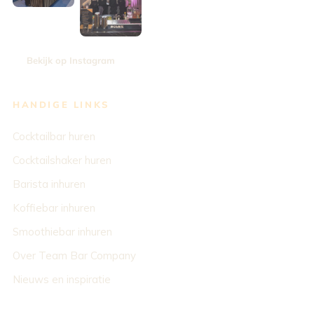
Bekijk op Instagram
HANDIGE LINKS
Cocktailbar huren
Cocktailshaker huren
Barista inhuren
Koffiebar inhuren
Smoothiebar inhuren
Over Team Bar Company
Nieuws en inspiratie