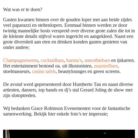
Wat was er te doen?
Gasten kwamen binnen over de gouden loper met aan beide zijdes
veel paparazzi en steltenlopers. Eenmaal binnen werden ze door
twintig mannelijke hosts verspreid over diverse grote zalen die tot in
de kleinste details stijlvol waren ingericht en aangekleed. Naast een
grote diversiteit aan eten en drinken konden gasten genieten van
onder andere;
Champagnetorens
,
cocktailbars
,
barista’s
,
smoothiebars
en ijskarren.
Het entertainment bestond oa. uit illusionisten,
zuurstofbars
,
stoelmasseurs,
casino tafels
, beautylounges en green screens.
De avond werd gepresenteerd door Humberto Tan en naast diverse
artiesten, dansers, top bands en dj’s stal Gerard Joling de show met
zijn slotoptreden.
Wij bedanken Grace Robinson Evenementen voor de fantastische
samenwerking. Bekijk hier enkele foto’s ter impressie;