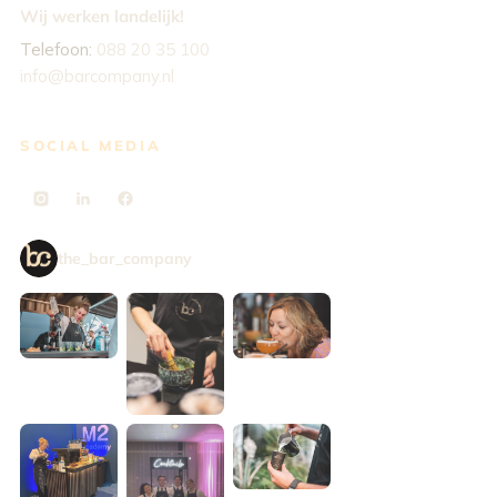
Wij werken landelijk!
Telefoon:
088 20 35 100
info@barcompany.nl
SOCIAL MEDIA
the_bar_company