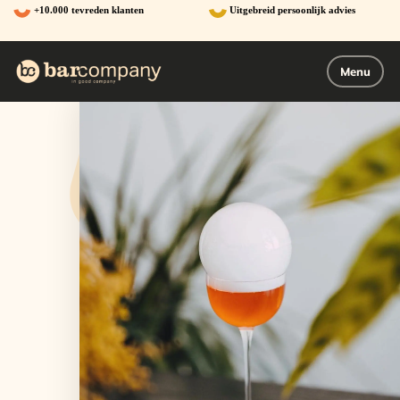
Ga
+10.000 tevreden klanten
Uitgebreid persoonlijk advies
naar
de
inhoud
Menu