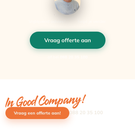
Vrijblijvend advies?
Luna
helpt je verder.
Vraag offerte aan
of bel
088 20 35 100
In Good Company!
088 20 35 100
Vraag een offerte aan!