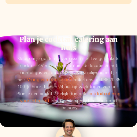
Plan je cocktail catering aan
huis
Klaar om je gasten te verrassen met live geshakete
cocktails? Vertel ons de datum, de locatie en het
aantal gasten, dan denken we vrijblijvend met je
mee.
Vraag een offerte aan
of bel ons op 088 20 35
100. Je hoort binnen 24 uur op werkdagen van ons.
Plan je een bruiloft? Bekijk dan ook
cocktail catering
voor je bruiloft
. Met Bar Company ben je in good
company.