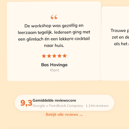
De workshop was gezellig en
Trouwe pa
leerzaam tegelijk. Iedereen ging met
zet en de
een glimlach én een lekkere cocktail
als het
naar huis.
Bas Hovinga
Klant
9,3
Gemiddelde reviewscore
Google + Feedback Company · 1.244 reviews
Bekijk alle reviews