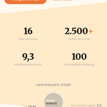
16
2.500
+
jaar ervaring
events per jaar
9,3
100
klanttevredenheid
% landelijke dekking
VERTROUWD DOOR