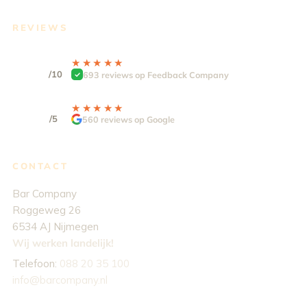
REVIEWS
9.3
★★★★★
★★★★★
/10
693 reviews op Feedback Company
4,9
★★★★★
★★★★★
/5
560 reviews op Google
CONTACT
Bar Company
Roggeweg 26
6534 AJ Nijmegen
Wij werken landelijk!
Telefoon:
088 20 35 100
info@barcompany.nl