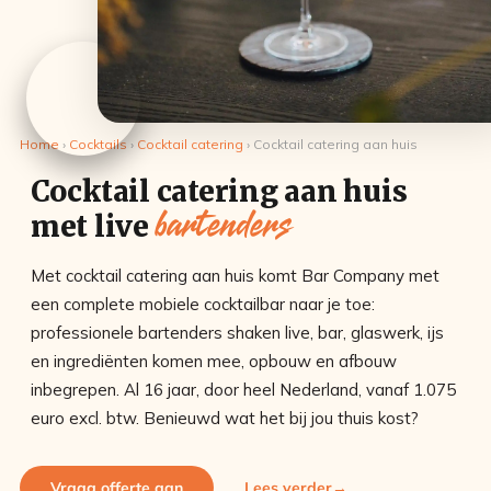
Home
›
Cocktails
›
Cocktail catering
›
Cocktail catering aan huis
Cocktail catering aan huis
bartenders
met live
Met cocktail catering aan huis komt Bar Company met
een complete mobiele cocktailbar naar je toe:
professionele bartenders shaken live, bar, glaswerk, ijs
en ingrediënten komen mee, opbouw en afbouw
inbegrepen. Al 16 jaar, door heel Nederland, vanaf 1.075
euro excl. btw. Benieuwd wat het bij jou thuis kost?
Vraag offerte aan
Lees verder