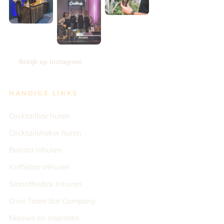
Bekijk op Instagram
HANDIGE LINKS
Cocktailbar huren
Cocktailshaker huren
Barista inhuren
Koffiebar inhuren
Smoothiebar inhuren
Over Team Bar Company
Nieuws en inspiratie