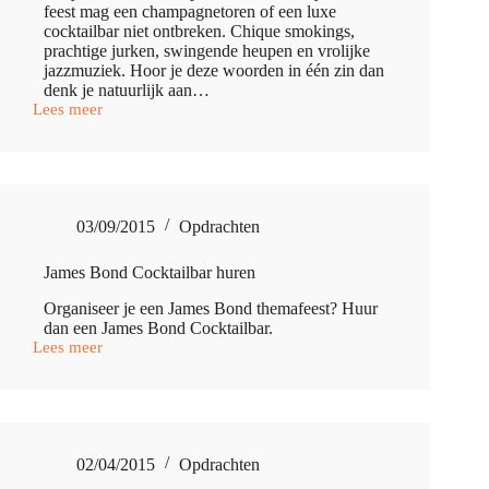
feest mag een champagnetoren of een luxe
cocktailbar niet ontbreken. Chique smokings,
prachtige jurken, swingende heupen en vrolijke
jazzmuziek. Hoor je deze woorden in één zin dan
denk je natuurlijk aan…
Lees meer
Great
Gatsby
thema
feest
met
champagnetoren
03/09/2015
Opdrachten
en
cocktails
James Bond Cocktailbar huren
Organiseer je een James Bond themafeest? Huur
dan een James Bond Cocktailbar.
Lees meer
James
Bond
Cocktailbar
huren
02/04/2015
Opdrachten