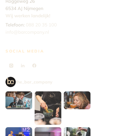
Roggeweg 26
6534 AJ Nijmegen
Wij werken landelijk!
Telefoon:
088 20 35 100
info@barcompany.nl
SOCIAL MEDIA
the_bar_company