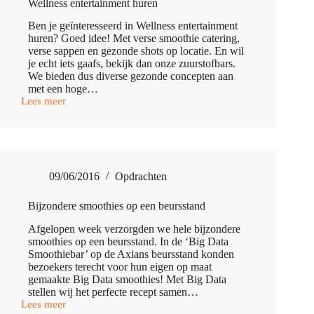
Wellness entertainment huren
Ben je geïnteresseerd in Wellness entertainment
huren? Goed idee! Met verse smoothie catering,
verse sappen en gezonde shots op locatie. En wil
je echt iets gaafs, bekijk dan onze zuurstofbars.
We bieden dus diverse gezonde concepten aan
met een hoge…
Lees meer
Wellness
entertainment
huren
09/06/2016
Opdrachten
Bijzondere smoothies op een beursstand
Afgelopen week verzorgden we hele bijzondere
smoothies op een beursstand. In de ‘Big Data
Smoothiebar’ op de Axians ‪beursstand‬ konden
bezoekers terecht voor hun eigen op maat
gemaakte ‪Big Data‬ smoothies! Met Big Data
stellen wij het perfecte recept samen…
Lees meer
Bijzondere