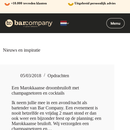
Ga
+10.000 tevreden klanten
Uitgebreid persoonlijk advies
naar
de
inhoud
Menu
Nieuws en inspiratie
05/03/2018
Opdrachten
Een Marokkaanse droombruiloft met
champagnetoren en cocktails
Ik neem jullie mee in een avond/nacht als
bartender van Bar Company. Een evenement is
nooit hetzelfde en vrijdag 2 maart stond er dan
ook weer een bijzonder feest op de planning; een
Marokkaanse bruiloft. Wij verzorgden een
champagnetoren en…