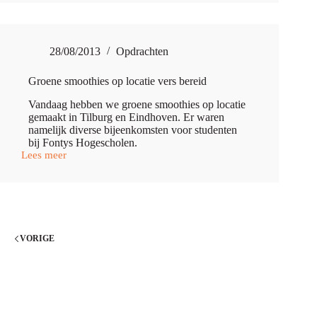
Moët
Chandon
28/08/2013
Opdrachten
Groene smoothies op locatie vers bereid
Vandaag hebben we groene smoothies op locatie
gemaakt in Tilburg en Eindhoven. Er waren
namelijk diverse bijeenkomsten voor studenten
bij Fontys Hogescholen.
Lees meer
Groene
smoothies
op
locatie
vers
bereid
VORIGE