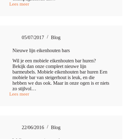
Lees meer
Een
Marokkaanse
droombruiloft
met
champagnetoren
en
05/07/2017
Blog
cocktails
Nieuwe lijn eikenhouten bars
Wil je een mobiele eikenhouten bar huren?
Bekijk dan onze compleet nieuwe lijn
barmeubels. Mobiele eikenhouten bar huren Een
mobiele bar van steigerhout is leuk, en die
hebben we dus ook. Maar in onze ogen is er niets
zo stijlvol…
Lees meer
Nieuwe
lijn
eikenhouten
bars
22/06/2016
Blog