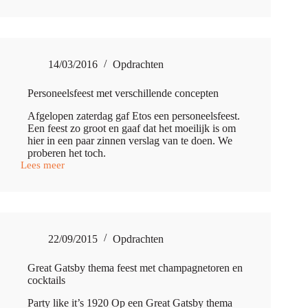
smoothies
op
een
beursstand
14/03/2016
Opdrachten
Personeelsfeest met verschillende concepten
Afgelopen zaterdag gaf Etos een personeelsfeest.
Een feest zo groot en gaaf dat het moeilijk is om
hier in een paar zinnen verslag van te doen. We
proberen het toch.
Lees meer
Personeelsfeest
met
verschillende
concepten
22/09/2015
Opdrachten
Great Gatsby thema feest met champagnetoren en
cocktails
Party like it’s 1920 Op een Great Gatsby thema